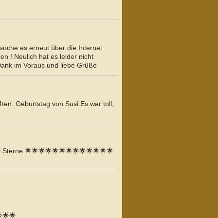
suche es erneut über die Internet
 ! Neulich hat es leider nicht
 Dank im Voraus und liebe Grüße
en. Geburtstag von Susi.Es war toll,
0 Sterne 🌟🌟🌟🌟🌟🌟🌟🌟🌟🌟🌟🌟🌟
🌟🌟