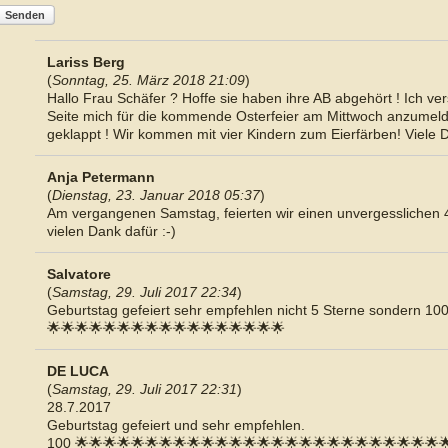
Senden
Lariss Berg
(
Sonntag, 25. März 2018 21:09
)
Hallo Frau Schäfer ? Hoffe sie haben ihre AB abgehört ! Ich ver
Seite mich für die kommende Osterfeier am Mittwoch anzumelden
geklappt ! Wir kommen mit vier Kindern zum Eierfärben! Viele
Anja Petermann
(
Dienstag, 23. Januar 2018 05:37
)
Am vergangenen Samstag, feierten wir einen unvergesslichen 4t
vielen Dank dafür :-)
Salvatore
(
Samstag, 29. Juli 2017 22:34
)
Geburtstag gefeiert sehr empfehlen nicht 5 Sterne sondern 10
🌟🌟🌟🌟🌟🌟🌟🌟🌟🌟🌟🌟🌟🌟🌟🌟🌟
DE LUCA
(
Samstag, 29. Juli 2017 22:31
)
28.7.2017
Geburtstag gefeiert und sehr empfehlen.
100 🌟🌟🌟🌟🌟🌟🌟🌟🌟🌟🌟🌟🌟🌟🌟🌟🌟🌟🌟🌟🌟🌟🌟🌟🌟🌟