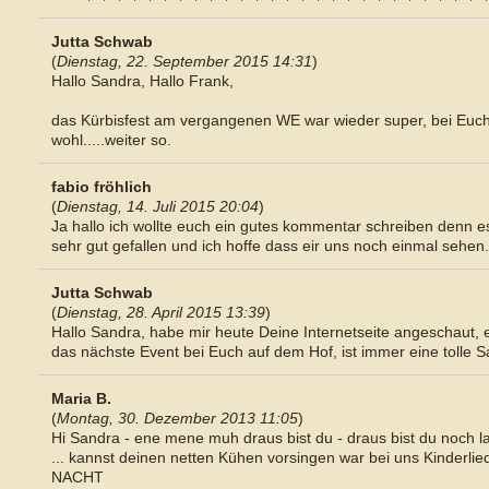
Jutta Schwab
(
Dienstag, 22. September 2015 14:31
)
Hallo Sandra, Hallo Frank,
das Kürbisfest am vergangenen WE war wieder super, bei Euch 
wohl.....weiter so.
fabio fröhlich
(
Dienstag, 14. Juli 2015 20:04
)
Ja hallo ich wollte euch ein gutes kommentar schreiben denn es
sehr gut gefallen und ich hoffe dass eir uns noch einmal sehe
Jutta Schwab
(
Dienstag, 28. April 2015 13:39
)
Hallo Sandra, habe mir heute Deine Internetseite angeschaut,
das nächste Event bei Euch auf dem Hof, ist immer eine tolle Sa
Maria B.
(
Montag, 30. Dezember 2013 11:05
)
Hi Sandra - ene mene muh draus bist du - draus bist du noch lan
... kannst deinen netten Kühen vorsingen war bei uns Kinderl
NACHT