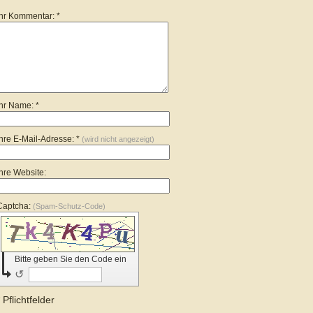
Ihr Kommentar: *
Ihr Name: *
Ihre E-Mail-Adresse: *
(wird nicht angezeigt)
Ihre Website:
Captcha:
(Spam-Schutz-Code)
Bitte geben Sie den Code ein
↺
* Pflichtfelder