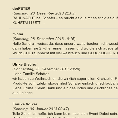
derPETER
(
Samstag, 28. Dezember 2013 21:03
)
RAUHNACHT bei Schäfer - es raucht es qualmt es stinkt es duft 
KUHSTALLLUFT ...
micha
(
Samstag, 28. Dezember 2013 19:16
)
Hallo Sandra - weisst du, dass unsere watterbacher nicht wusste
dann haben sie 2 kühe rennen lassen und wo die sich ausgeruh
WUNSCHE rauhnacht mit viel weihrauch und GLUCKLICHE RU
Ulrike Bischof
(
Donnerstag, 26. Dezember 2013 20:29
)
Liebe Familie Schäfer,
wir haben zu Weihnachten die wirklich supertollen Kirchzeller 
Produkte vom Erlebnisbauernhof Schäfer einfach unschlagbar g
Liebe Grüße, vielen Dank und ein gesundes und glückliches ne
aus Leinach
Frauke Völker
(
Sonntag, 06. Januar 2013 00:47
)
Tolle Seite! Ich hoffe, ich kann beim nächsten Event Dabei sein; 